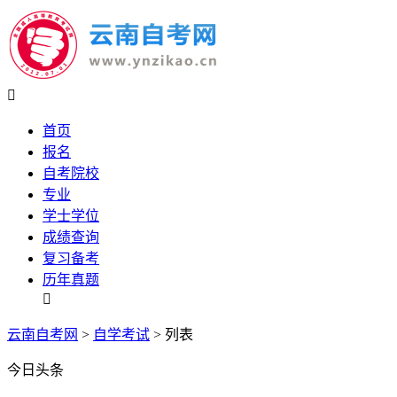

首页
报名
自考院校
专业
学士学位
成绩查询
复习备考
历年真题

云南自考网
>
自学考试
> 列表
今日头条