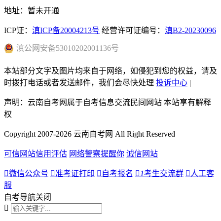
地址：暂未开通
ICP证：
滇ICP备20004213号
经营许可证编号：
滇B2-20230096
滇
公网安备
53010202001136
号
本站部分文字及图片均来自于网络，如侵犯到您的权益，请及
时拨打电话或者发送邮件，我们会尽快处理
投诉中心
|
声明：云南自考网属于自考信息交流民间网站 本站享有解释
权
Copyright 2007-2026 云南自考网 All Right Reserved
可信网站信用评估
网络警察提醒你
诚信网站

微信公众号

准考证打印

自考报名

1
考生交流群

人工客
服
自考导航
关闭
