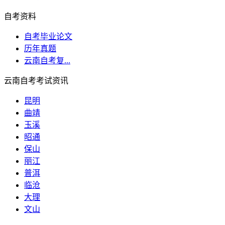
自考资料
自考毕业论文
历年真题
云南自考复...
云南自考考试资讯
昆明
曲靖
玉溪
昭通
保山
丽江
普洱
临沧
大理
文山