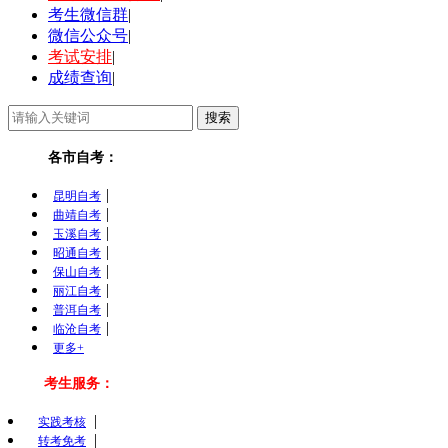
考生微信群
|
微信公众号
|
考试安排
|
成绩查询
|
各市自考：
|
昆明自考
|
曲靖自考
|
玉溪自考
|
昭通自考
|
保山自考
|
丽江自考
|
普洱自考
|
临沧自考
更多+
考生服务：
|
实践考核
|
转考免考