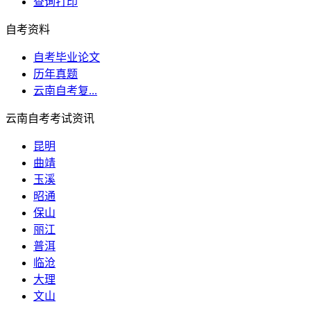
查询打印
自考资料
自考毕业论文
历年真题
云南自考复...
云南自考考试资讯
昆明
曲靖
玉溪
昭通
保山
丽江
普洱
临沧
大理
文山