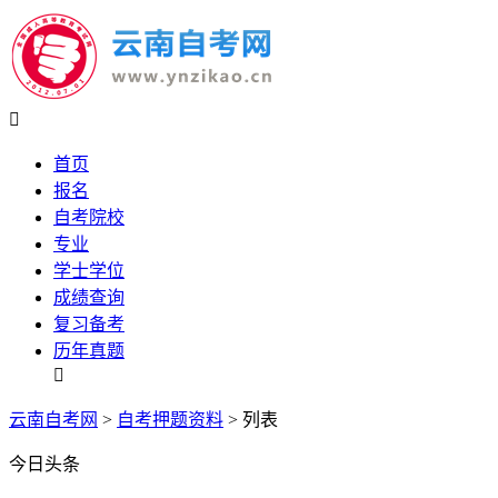

首页
报名
自考院校
专业
学士学位
成绩查询
复习备考
历年真题

云南自考网
>
自考押题资料
> 列表
今日头条