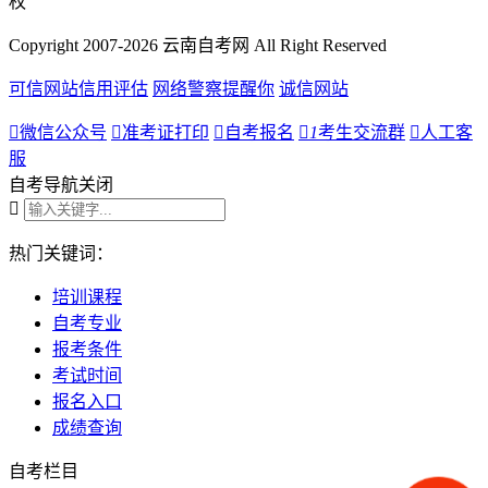
权
Copyright 2007-2026 云南自考网 All Right Reserved
可信网站信用评估
网络警察提醒你
诚信网站

微信公众号

准考证打印

自考报名

1
考生交流群

人工客
服
自考导航
关闭

热门关键词：
培训课程
自考专业
报考条件
考试时间
报名入口
成绩查询
自考栏目