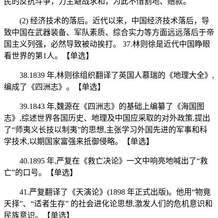
民的反抗斗争，力主避战求和，为此不惜割地、赔款。
(2) 经济技术的落后。近代以来，中国经济技术落后，导
致中国在武器装备、军队素质、综合实力等方面远远落后于帝
国主义列强，必然导致被动挨打。 37.林则徐是近代中国睁眼
看世界的第1人。【单选】
38.1839 年,林则徐组织翻译了英国人慕瑞的《地理大全》,
编成了《四洲志》。【单选】
39.1843 年,魏源在《四洲志》的基础上编纂了《海国图
志》,综述世界各国历史、地理及中国应采取的对外政策,提出
了“师夷义长技以制夷”的思想,主张学习外国先进的军事和科
学技术,以期国家富强来抵御侵略。【单选】
40.1895 年,严复在《救亡决论》一文中响亮地喊出了“救
亡”的口号。【单选】
41.严复翻译了《天演论》(1898 年正式出版)。他用“物竟
天择”、“适者生存” 的社会进化论思想,激发人们的危机意识和
民族意识。【单选】