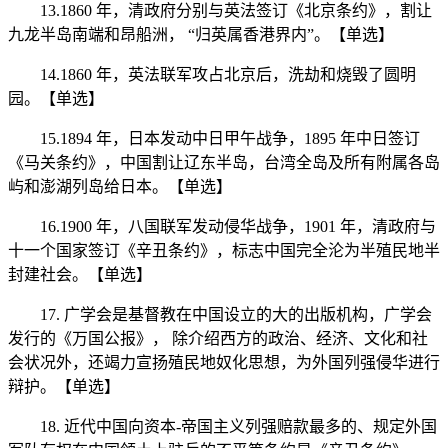
13.1860 年，清政府分别与英法签订《北京条约》，割让
九龙半岛南端和昂船洲， “归英属香港界内”。【单选】
14.1860 年，英法联军攻占北京后，洗劫和烧毁了圆明
园。【单选】
15.1894 年，日本发动中日甲午战争，1895 年中日签订
《马关条约》，中国割让辽东半岛，台湾全岛及所有附属各岛
屿和澎湖列岛给日本。【单选】
16.1900 年，八国联军发动侵华战争，1901 年，清政府与
十一个国家签订《辛丑条约》，标志中国完全沦为半殖民地半
封建社会。【单选】
17. 广学会是基督教在中国设立的大的出版机构，广学会
发行的《万国公报》， 除介绍西方的政治、经济、文化和社
会状况外，还竭力宣扬殖民地奴化思想，为外国列强侵华进行
辩护。【单选】
18. 近代中国向资本-帝国主义列强赔款最多的、规定外国