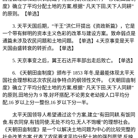
度》确立了平均分配土地的方案,根据“ 凡天下田,天下人同耕”
的原则。【单选】
3. 天平天国后期，“干王”洪仁玕提出《资政新篇》，它是
一个带有鲜明的资本主义色彩的改革与建设方案。致命弱点是
通篇未涉及农民问题和土地问题。【单选】4.天京事变是天平
天国由盛转衰的转折点。【单选】
5. 天京事变之后，翼王石达开率部出走后败亡。【单选】
6. 《天朝田亩制度》颁布于 1853 年冬,是最能体现太平天
国社会理想和这次农民战争特点的纲领性文件。《天朝田亩制
度》确立了平均分配土地的方案,根据“ 凡天下田,天下人同耕”
的原则,田地分为 9 等,好坏搭配,不论男女老幼按人口平均分
配,16 岁以上分一整份,16 岁以下分一半。
太平天国领导人希望通过这个方案,建立“有田同耕,有饭同
食,有衣同穿,有钱同使,无处不均匀,无人不饱暖”的理想社会。
《天朝田亩制度》是一个以解决土地问题为中心的比较完整的
社会改革方案,代表了农民要求平均分配土地的强烈愿望,反映