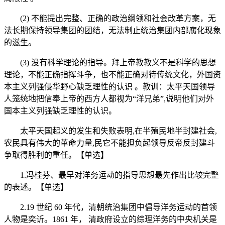
(2) 不能提出完整、正确的政治纲领和社会改革方案，无
法长期保持领导集团的团结，无法制止统治集团内部腐化现象
的滋生。
(3) 没有科学理论的指导。拜上帝教教义不是科学的思想
理论，不能正确指挥斗争，也不能正确对待传统文化，外国资
本主义列强侵华野心缺乏理性的认识 。教训：太平天国领导
人笼统地把信奉上帝的西方人都视为“洋兄弟”,说明他们对外
国本主义列强缺乏理性的认识。
太平天国起义的发生和失败表明,在半殖民地半封建社会,
农民具有伟大的革命力量,民它不能担负起领导反帝反封建斗
争取得胜利的重任。【单选】
1.冯桂芬、最早对洋务运动的指导思想最先作出比较完整
的表述。【单选】
2.19 世纪 60 年代，清朝统治集团中倡导洋务运动的首领
人物是奕䜣。1861 年， 清政府设立的综理洋务的中央机关是