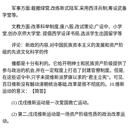
军事方面:裁撤绿营,改练新式陆军,采用西洋兵制;筹设武备
学堂等。
文教方面:改革科举制度,废八股,改试策论;广设中、小学
堂,创办京师大学堂; 提倡西学设译书局,选派学生出国留学等
评论：新政的内容,对中国民族资本主义的发展和资产阶
级的先进文化科学的传
播都是十分有利的。它给开明绅士和民族资产阶级提供了
参与政治的机会,并在一定程度上打击了封建官僚制度。但是,
在这些诏令中,只字未提维新派梦寐以求的“君主立宪”。可见,
百日维新没有触动清朝统治基础,改革是很不彻底的。10.维新
运动的意义：【简答】
(1) 戊戌维新运动是一次爱国救亡运动。
(2) 第二,戊戌维新运动是一场资产阶级性质的政治改革运
动。