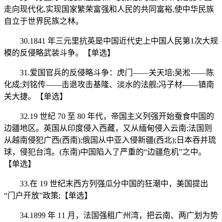
走向现代化,实现国家繁荣富强和人民的共同富裕,使中华民族
自立于世界民族之林。
30.1841 年三元里抗英是中国近代史上中国人民第1次大规
模的反侵略武装斗争。【单选】
31.爱国官兵的反侵略斗争：虎门——关天培;吴淞——陈
化成;刘铭传——击退攻击基隆、淡水的法舰;冯子材——镇南
关大捷。【单选】
32.19 世纪 70 至 80 年代，帝国主义列强开始蚕食中国的
边疆地区。英国从印度侵入西藏，又从缅甸侵入云南;法国则
从越南侵犯广西(西南);俄国从中亚入侵新疆(西北);日本吞并琉
球，侵犯台湾。(东南)中国陷入了严重的“边疆危机”之中。
【单选】
33.在 19 世纪末西方列强瓜分中国的狂潮中，美国提出
“门户开放”政策;【单选】
34.1899 年 11 月，法国强租广州湾，把云南、两广划为势