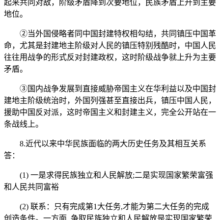
起来共同对敌，阶级矛盾降到次要地位，民族矛盾上升到主要
地位。
②当外国侵略者同中国封建特权相勾结，共同镇压中国革
命，尤其是封建地主阶级对人民的镇压特别残酷时，中国人民
往往用战争的形式反对封建政权，这时阶级战争就上升为主要
矛盾。
③国内战争发展到直接威胁帝国主义在华利益以及中国封
建地主阶级统治时，外国列强甚至直接出兵，镇压中国人民，
援助中国反对派，这时帝国主义和封建主义，完全公开站在一
条战线上。
8.近代以来中华民族面临的两大历史任务及其相互关系
答：
(1) 一是求得民族独立和人民解放;二是实现国家繁荣富强
和人民共同富裕
(2) 联系：只有完成第1大任务,才能为第二大任务的完成
创造条件。一方面, 争取民族独立和人民解放是实现国家繁荣