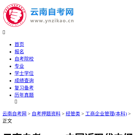

首页
报名
自考院校
专业
学士学位
成绩查询
复习备考
历年真题

云南自考网
>
自考押题资料
>
经管类
>
工商企业管理(本科)
>
正文