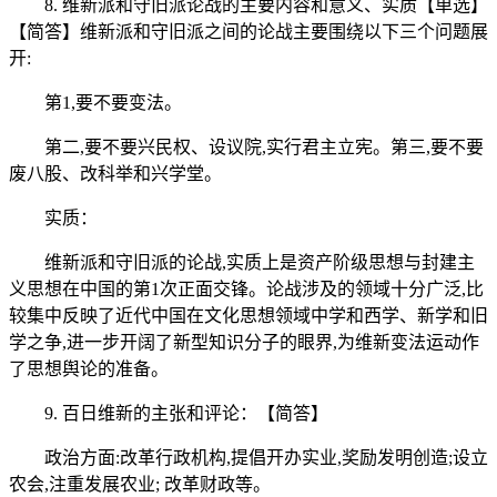
8. 维新派和守旧派论战的主要内容和意义、实质【单选】
【简答】维新派和守旧派之间的论战主要围绕以下三个问题展
开:
第1,要不要变法。
第二,要不要兴民权、设议院,实行君主立宪。第三,要不要
废八股、改科举和兴学堂。
实质：
维新派和守旧派的论战,实质上是资产阶级思想与封建主
义思想在中国的第1次正面交锋。论战涉及的领域十分广泛,比
较集中反映了近代中国在文化思想领域中学和西学、新学和旧
学之争,进一步开阔了新型知识分子的眼界,为维新变法运动作
了思想舆论的准备。
9. 百日维新的主张和评论：【简答】
政治方面:改革行政机构,提倡开办实业,奖励发明创造;设立
农会,注重发展农业; 改革财政等。