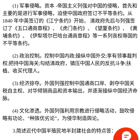
(1) 军事侵略。资本 -帝国主义列强对中国的侵略，首先和
主要的是进行军事侵略，迫使中国政府签订不平等条约。从
1840 年中英签订的《江宁条约》开始， 清政府先后与列强签
订了《五口通商章程》、《虎门条约》、《望厦条约》、《黄
埔条约》、《伊犁塔尔巴哈台通商章程》等一系列丧权辱国的
不平等条约。
(2) 政治控制。控制中国内政;操纵中国外交;享有领事裁判
权;把持中国海关;勾结清政府，镇压中国人民的反抗斗争;扶
植、收买代理人。
(3) 经济掠夺。外国列强控制中国通商口岸、剥夺中国关
税自主权、对华倾销商品和资本输出，并逐渐操纵中国经济命
脉。
(4) 文化渗透。外国列强利用宗教进行侵略活动，鼓吹侵
略有功论、“种族优劣论”，为侵华制造舆论。
3.简述近代中国半殖民地半封建社会的特点答：