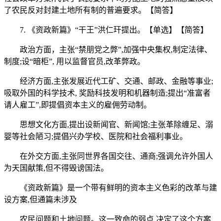
了农民反对封建土地所有制的普遍要求。【简答】
7. 《资政新篇》“干王”洪仁玕提出。【单选】【简答】
政治方面，主张“禁朋党之弊”,加强中央集权,制定法律、
制度;设“暗柜”, 用以监督官员,改革弊政。
经济方面,主张发展近代工矿、交通、邮政、金融等事业;
吸取外国的科学技术, 奖励科技发明和机器制造;提出“准富者
请人雇工”,即提倡资本主义的雇佣劳动制。
思想文化方面,提出设新闻官、新闻馆;主张革除缠足、溺
婴等社会陋习;提倡兴办学校、医院和社会福利事业。
在外交方面,主张同世界各国交往、通商;强调允许外国人
为天国献策,但不得毁谤国法。
《资政新篇》是一个带有鲜明的资本主义色彩的改革与建
设方案,但通篇未涉及
农民问题和土地问题。这一致命的弱点,决定了这个方案