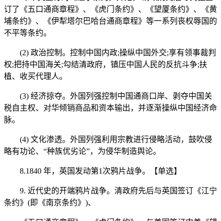
订了《五口通商章程》、《虎门条约》、《望厦条约》、《黄
埔条约》、《伊犁塔尔巴哈台通商章程》等一系列丧权辱国的
不平等条约。
(2) 政治控制。控制中国内政;操纵中国外交;享有领事裁判
权;把持中国海关;勾结清政府，镇压中国人民的反抗斗争;扶
植、收买代理人。
(3) 经济掠夺。外国列强控制中国通商口岸、剥夺中国关
税自主权、对华倾销商品和资本输出，并逐渐操纵中国经济命
脉。
(4) 文化渗透。外国列强利用宗教进行侵略活动，鼓吹侵
略有功论、“种族优劣论”，为侵华制造舆论。
8.1840 年，英国发动第1次鸦片战争。【单选】
9. 近代史的开端鸦片战争。清政府先后与英国签订《江宁
条约》(即《南京条约》)、