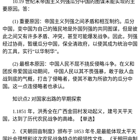
10.19 世纪末帝国主义列强瓜分中国的图谋未能实现的主
要原因。答：
(1) 重要原因：帝国主义列强之间矛盾和相互制约。瓜分
中国，变中国为自己的殖民地是外国列强的共同图谋，但是彼
此之间又有许多矛盾、冲突，甚至可能爆发战争。因此，列强
经过协商，暂缓瓜分中国，保全清政府，以使其成为统治中国
的工具，实行“以华制华”。
(2) 最根本原因：中国人民不屈不挠反侵略斗争。在义和
团反帝爱国运动期间， 中国人民以其不畏强暴，敢于敌人血
战到底的气概，打击了侵略者，使其不敢为所欲为的瓜分中
国。这一点连侵略者也承认。
知识点2 对国家出路的早期探索
1.1851 年，洪秀全在广西金田村发动起义，建号天平天
国，达到了历代农民战争的高峰。【单选】
2. 《天朝田亩制度》颁布于 1853 年冬,是最能体现太平天
国社会理想和这次农民战争特点的纲领性文件，《天朝田亩制