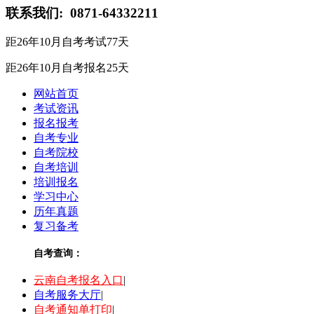
联系我们:
0871-64332211
距26年10月自考考试
77
天
距26年10月自考报名
25
天
网站首页
考试资讯
报名报考
自考专业
自考院校
自考培训
培训报名
学习中心
历年真题
复习备考
自考查询：
云南自考报名入口
|
自考服务大厅
|
自考通知单打印
|