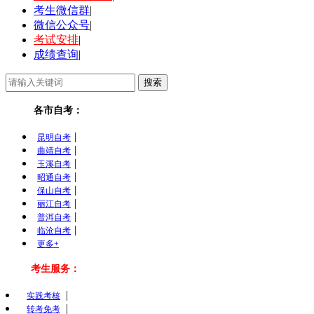
考生微信群
|
微信公众号
|
考试安排
|
成绩查询
|
各市自考：
|
昆明自考
|
曲靖自考
|
玉溪自考
|
昭通自考
|
保山自考
|
丽江自考
|
普洱自考
|
临沧自考
更多+
考生服务：
|
实践考核
|
转考免考