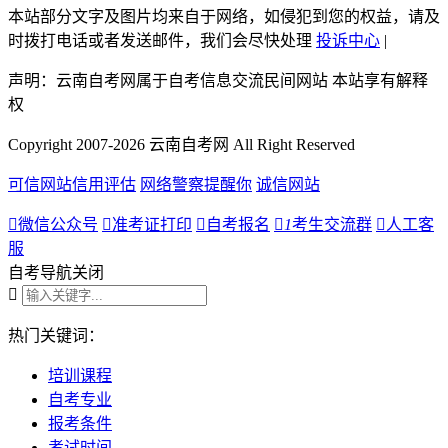
本站部分文字及图片均来自于网络，如侵犯到您的权益，请及
时拨打电话或者发送邮件，我们会尽快处理
投诉中心
|
声明：云南自考网属于自考信息交流民间网站 本站享有解释
权
Copyright 2007-2026 云南自考网 All Right Reserved
可信网站信用评估
网络警察提醒你
诚信网站

微信公众号

准考证打印

自考报名

1
考生交流群

人工客
服
自考导航
关闭

热门关键词：
培训课程
自考专业
报考条件
考试时间