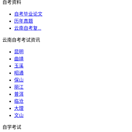
自考资料
自考毕业论文
历年真题
云南自考复...
云南自考考试资讯
昆明
曲靖
玉溪
昭通
保山
丽江
普洱
临沧
大理
文山
自学考试