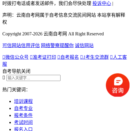
时拨打电话或者发送邮件，我们会尽快处理
投诉中心
|
声明：云南自考网属于自考信息交流民间网站 本站享有解释
权
Copyright 2007-2026 云南自考网 All Right Reserved
可信网站信用评估
网络警察提醒你
诚信网站

微信公众号

准考证打印

自考报名

1
考生交流群

人工客
服
自考导航
关闭

热门关键词：
培训课程
自考专业
报考条件
考试时间
报名入口