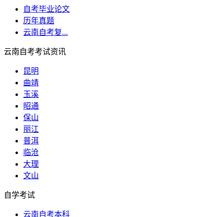
自考毕业论文
历年真题
云南自考复...
云南自考考试资讯
昆明
曲靖
玉溪
昭通
保山
丽江
普洱
临沧
大理
文山
自学考试
云南自考本科