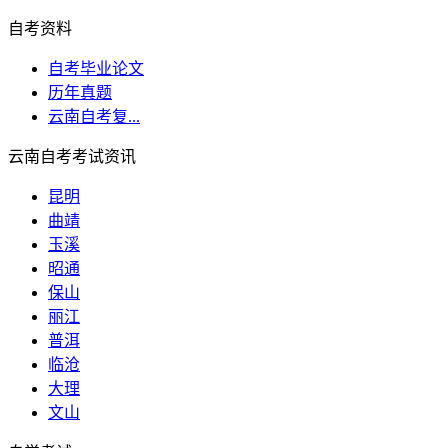
自考资料
自考毕业论文
历年真题
云南自考复...
云南自考考试资讯
昆明
曲靖
玉溪
昭通
保山
丽江
普洱
临沧
大理
文山