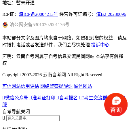
地址：暂未开通
ICP证：
滇ICP备20004213号
经营许可证编号：
滇B2-20230096
滇
公网安备
53010202001136
号
本站部分文字及图片均来自于网络，如侵犯到您的权益，请及
时拨打电话或者发送邮件，我们会尽快处理
投诉中心
|
声明：云南自考网属于自考信息交流民间网站 本站享有解释
权
Copyright 2007-2026 云南自考网 All Right Reserved
可信网站信用评估
网络警察提醒你
诚信网站

微信公众号

准考证打印

自考报名

1
考生交流群

人工客
服
自考导航
关闭
