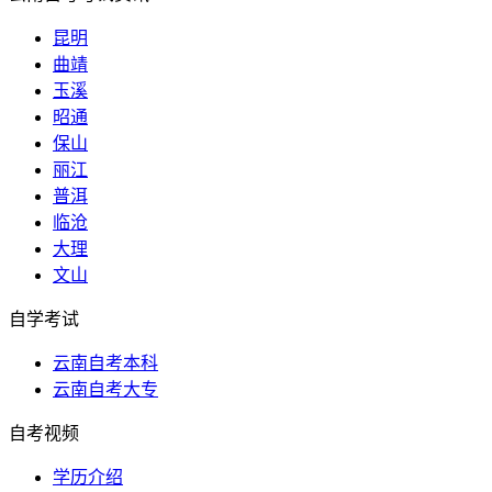
昆明
曲靖
玉溪
昭通
保山
丽江
普洱
临沧
大理
文山
自学考试
云南自考本科
云南自考大专
自考视频
学历介绍