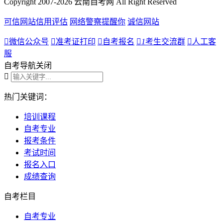
Copyright 2007-2026 云南自考网 All Right Reserved
可信网站信用评估
网络警察提醒你
诚信网站

微信公众号

准考证打印

自考报名

1
考生交流群

人工客
服
自考导航
关闭

热门关键词：
培训课程
自考专业
报考条件
考试时间
报名入口
成绩查询
自考栏目
自考专业