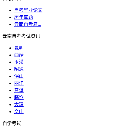
自考毕业论文
历年真题
云南自考复...
云南自考考试资讯
昆明
曲靖
玉溪
昭通
保山
丽江
普洱
临沧
大理
文山
自学考试