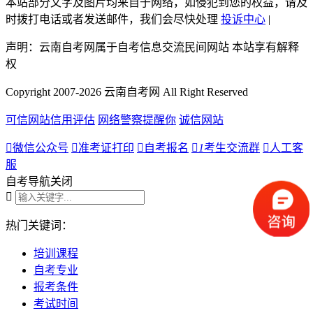
本站部分文字及图片均来自于网络，如侵犯到您的权益，请及
时拨打电话或者发送邮件，我们会尽快处理
投诉中心
|
声明：云南自考网属于自考信息交流民间网站 本站享有解释
权
Copyright 2007-2026 云南自考网 All Right Reserved
可信网站信用评估
网络警察提醒你
诚信网站

微信公众号

准考证打印

自考报名

1
考生交流群

人工客
服
自考导航
关闭

热门关键词：
培训课程
自考专业
报考条件
考试时间