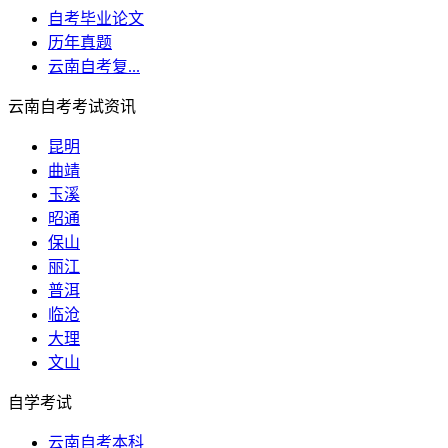
自考毕业论文
历年真题
云南自考复...
云南自考考试资讯
昆明
曲靖
玉溪
昭通
保山
丽江
普洱
临沧
大理
文山
自学考试
云南自考本科