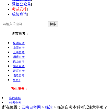
微信公众号
|
考试安排
|
成绩查询
|
各市自考：
|
昆明自考
|
曲靖自考
|
玉溪自考
|
昭通自考
|
保山自考
|
丽江自考
|
普洱自考
|
临沧自考
更多+
考生服务：
|
实践考核
|
转考免考
所在位置：
云南自考网
>
临沧
>
临沧自考本科考试注意事项？