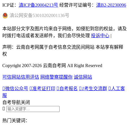
ICP证：
滇ICP备20004213号
经营许可证编号：
滇B2-20230096
滇
公网安备
53010202001136
号
本站部分文字及图片均来自于网络，如侵犯到您的权益，请及
时拨打电话或者发送邮件，我们会尽快处理
投诉中心
|
声明：云南自考网属于自考信息交流民间网站 本站享有解释
权
Copyright 2007-2026 云南自考网 All Right Reserved
可信网站信用评估
网络警察提醒你
诚信网站

微信公众号

准考证打印

自考报名

1
考生交流群

人工客
服
自考导航
关闭

热门关键词：