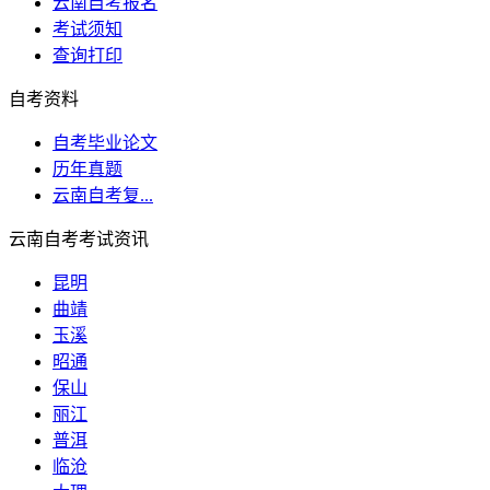
云南自考报名
考试须知
查询打印
自考资料
自考毕业论文
历年真题
云南自考复...
云南自考考试资讯
昆明
曲靖
玉溪
昭通
保山
丽江
普洱
临沧