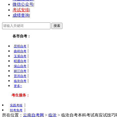
微信公众号
|
考试安排
|
成绩查询
|
各市自考：
|
昆明自考
|
曲靖自考
|
玉溪自考
|
昭通自考
|
保山自考
|
丽江自考
|
普洱自考
|
临沧自考
更多+
考生服务：
|
实践考核
|
转考免考
所在位置：
云南自考网
>
临沧
>
临沧自考本科考试有应试技巧