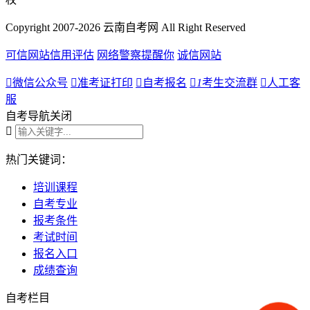
Copyright 2007-2026 云南自考网 All Right Reserved
可信网站信用评估
网络警察提醒你
诚信网站

微信公众号

准考证打印

自考报名

1
考生交流群

人工客
服
自考导航
关闭

热门关键词：
培训课程
自考专业
报考条件
考试时间
报名入口
成绩查询
自考栏目