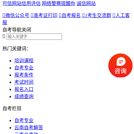
可信网站信用评估
网络警察提醒你
诚信网站

微信公众号

准考证打印

自考报名

1
考生交流群

人工客
服
自考导航
关闭

热门关键词：
培训课程
自考专业
报考条件
考试时间
报名入口
成绩查询
自考栏目
自考专业
云南自考解答