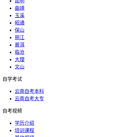
昆明
曲靖
玉溪
昭通
保山
丽江
普洱
临沧
大理
文山
自学考试
云南自考本科
云南自考大专
自考视频
学历介绍
培训课程