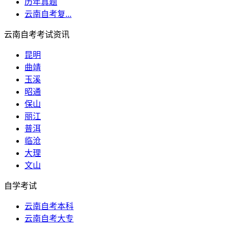
历年真题
云南自考复...
云南自考考试资讯
昆明
曲靖
玉溪
昭通
保山
丽江
普洱
临沧
大理
文山
自学考试
云南自考本科
云南自考大专