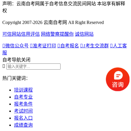
声明：云南自考网属于自考信息交流民间网站 本站享有解释
权
Copyright 2007-2026 云南自考网 All Right Reserved
可信网站信用评估
网络警察提醒你
诚信网站

微信公众号

准考证打印

自考报名

1
考生交流群

人工客
服
自考导航
关闭

热门关键词：
培训课程
自考专业
报考条件
考试时间
报名入口
成绩查询