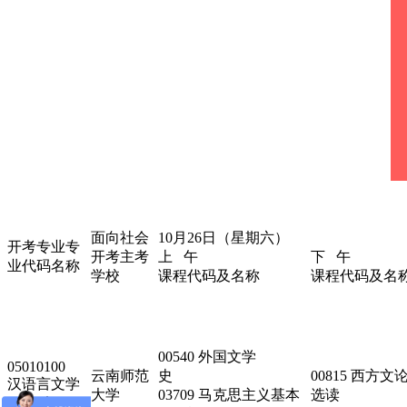
面向社会
10月26日（星期六）
开考专业专
开考主考
上 午
下 午
业代码名称
学校
课程代码及名称
课程代码及名
00540 外国文学
05010100
云南师范
史
00815 西方文
汉语言文学
大学
03709 马克思主义基本
选读
（本科）