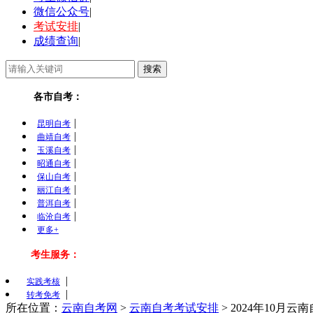
微信公众号
|
考试安排
|
成绩查询
|
各市自考：
|
昆明自考
|
曲靖自考
|
玉溪自考
|
昭通自考
|
保山自考
|
丽江自考
|
普洱自考
|
临沧自考
更多+
考生服务：
|
实践考核
|
转考免考
所在位置：
云南自考网
>
云南自考考试安排
>
2024年10月云