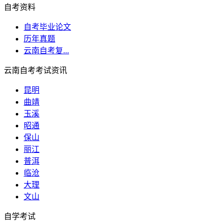
自考资料
自考毕业论文
历年真题
云南自考复...
云南自考考试资讯
昆明
曲靖
玉溪
昭通
保山
丽江
普洱
临沧
大理
文山
自学考试