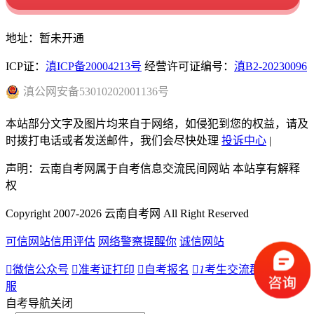
地址：暂未开通
ICP证：
滇ICP备20004213号
经营许可证编号：
滇B2-20230096
滇
公网安备
53010202001136
号
本站部分文字及图片均来自于网络，如侵犯到您的权益，请及
时拨打电话或者发送邮件，我们会尽快处理
投诉中心
|
声明：云南自考网属于自考信息交流民间网站 本站享有解释
权
Copyright 2007-2026 云南自考网 All Right Reserved
可信网站信用评估
网络警察提醒你
诚信网站

微信公众号

准考证打印

自考报名

1
考生交流群

人工客
服
自考导航
关闭