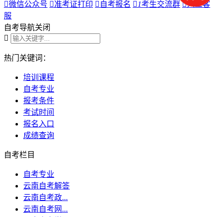

微信公众号

准考证打印

自考报名

1
考生交流群

人工客
服
自考导航
关闭

热门关键词：
培训课程
自考专业
报考条件
考试时间
报名入口
成绩查询
自考栏目
自考专业
云南自考解答
云南自考政...
云南自考网...