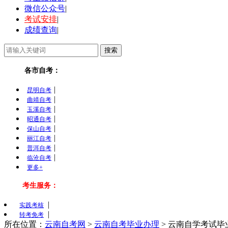
微信公众号
|
考试安排
|
成绩查询
|
各市自考：
|
昆明自考
|
曲靖自考
|
玉溪自考
|
昭通自考
|
保山自考
|
丽江自考
|
普洱自考
|
临沧自考
更多+
考生服务：
|
实践考核
|
转考免考
所在位置：
云南自考网
>
云南自考毕业办理
>
云南自学考试毕