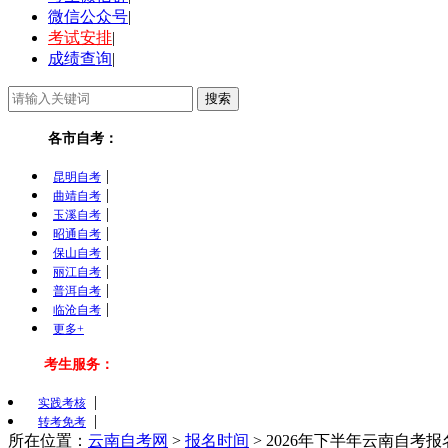
微信公众号
|
考试安排
|
成绩查询
|
各市自考：
|
昆明自考
|
曲靖自考
|
玉溪自考
|
昭通自考
|
保山自考
|
丽江自考
|
普洱自考
|
临沧自考
更多+
考生服务：
|
实践考核
|
转考免考
所在位置：
云南自考网
>
报名时间
>
2026年下半年云南自考报