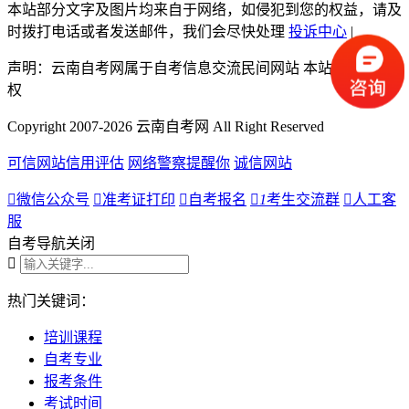
本站部分文字及图片均来自于网络，如侵犯到您的权益，请及
时拨打电话或者发送邮件，我们会尽快处理
投诉中心
|
声明：云南自考网属于自考信息交流民间网站 本站享有解释
权
Copyright 2007-2026 云南自考网 All Right Reserved
可信网站信用评估
网络警察提醒你
诚信网站

微信公众号

准考证打印

自考报名

1
考生交流群

人工客
服
自考导航
关闭

热门关键词：
培训课程
自考专业
报考条件
考试时间