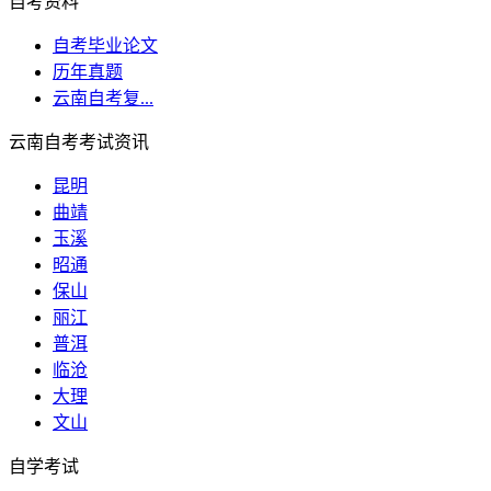
自考资料
自考毕业论文
历年真题
云南自考复...
云南自考考试资讯
昆明
曲靖
玉溪
昭通
保山
丽江
普洱
临沧
大理
文山
自学考试