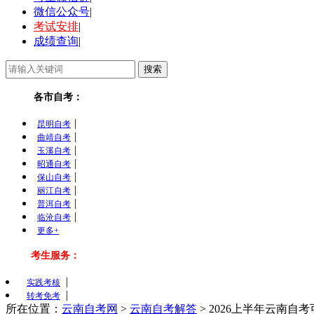
微信公众号
|
考试安排
|
成绩查询
|
各市自考：
|
昆明自考
|
曲靖自考
|
玉溪自考
|
昭通自考
|
保山自考
|
丽江自考
|
普洱自考
|
临沧自考
更多+
考生服务：
|
实践考核
|
转考免考
所在位置：
云南自考网
>
云南自考解答
>
2026上半年云南自