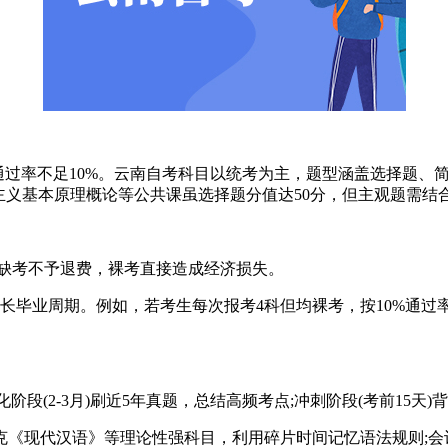
过率不足10%。云南自考科目以统考为主，题型涵盖选择题、
思主义基本原理概论等公共课虽选择题分值达50分，但主观题需
缺考不予退费，裸考直接造成经济损失。
业周期。例如，若考生每次报考4科但均裸考，按10%通过率
阶段(2-3月)刷近5年真题，总结高频考点;冲刺阶段(考前15天
现代汉语》等理论性强科目，利用碎片时间记忆语法规则;会