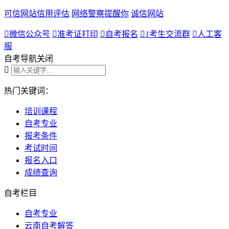
可信网站信用评估
网络警察提醒你
诚信网站

微信公众号

准考证打印

自考报名

1
考生交流群

人工客
服
自考导航
关闭

热门关键词：
培训课程
自考专业
报考条件
考试时间
报名入口
成绩查询
自考栏目
自考专业
云南自考解答