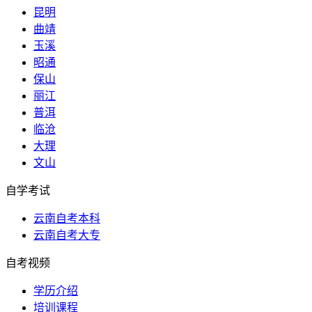
昆明
曲靖
玉溪
昭通
保山
丽江
普洱
临沧
大理
文山
自学考试
云南自考本科
云南自考大专
自考视频
学历介绍
培训课程