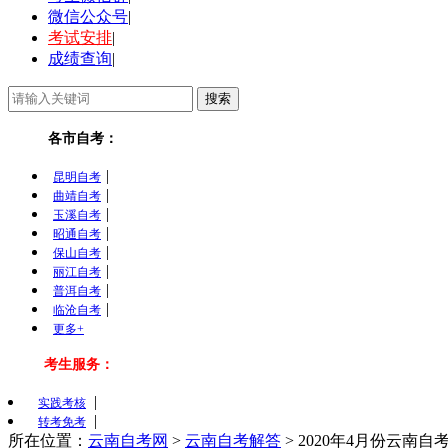
微信公众号
|
考试安排
|
成绩查询
|
各市自考：
|
昆明自考
|
曲靖自考
|
玉溪自考
|
昭通自考
|
保山自考
|
丽江自考
|
普洱自考
|
临沧自考
更多+
考生服务：
|
实践考核
|
转考免考
所在位置：
云南自考网
>
云南自考解答
>
2020年4月份云南