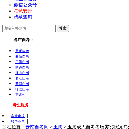
微信公众号
|
考试安排
|
成绩查询
|
各市自考：
|
昆明自考
|
曲靖自考
|
玉溪自考
|
昭通自考
|
保山自考
|
丽江自考
|
普洱自考
|
临沧自考
更多+
考生服务：
|
实践考核
|
转考免考
所在位置：
云南自考网
>
玉溪
>
玉溪成人自考考场突发状况怎