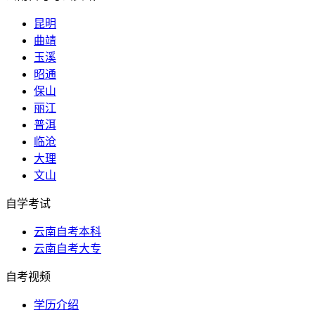
昆明
曲靖
玉溪
昭通
保山
丽江
普洱
临沧
大理
文山
自学考试
云南自考本科
云南自考大专
自考视频
学历介绍