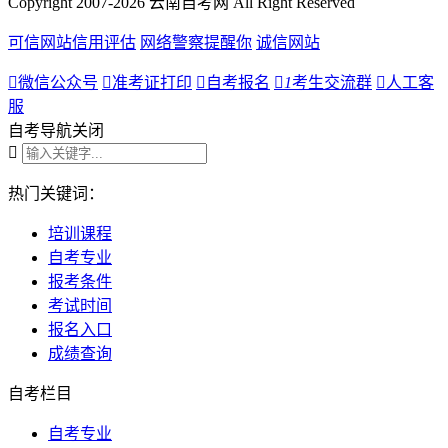
Copyright 2007-2026 云南自考网 All Right Reserved
可信网站信用评估
网络警察提醒你
诚信网站

微信公众号

准考证打印

自考报名

1
考生交流群

人工客
服
自考导航
关闭

热门关键词：
培训课程
自考专业
报考条件
考试时间
报名入口
成绩查询
自考栏目
自考专业