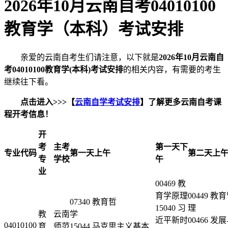
2026年10月云南自考04010100
教育学（本科）考试安排
亲爱的云南自考生们请注意，以下就是
2026年10月云南自
考04010100教育学(本科)考试安排
的相关内容，有需要的考生
继续往下看。
点击进入>>>【
云南自学考试安排
】了解更多云南自考课
程开考信息！
开
考
主考
第一天下
专业代码
第一天上午
第二天上
专
学校
午
业
00469 教
育学原理
00449 教
07340 教育哲
15040 习
教
云南
学
近平新时
00466 
04010100
育
师范
15044 马克思主义基本