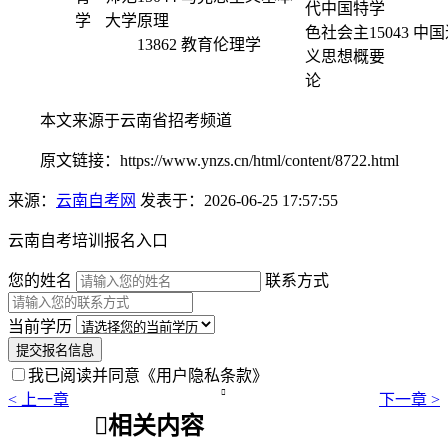
代中国特
学
大学
原理
色社会主
15043 
13862 教育伦理学
义思想概
要
论
本文来源于云南省招考频道
原文链接：https://www.ynzs.cn/html/content/8722.html
来源：
云南自考网
发表于：2026-06-25 17:57:55
云南自考培训报名入口
您的姓名
联系方式
当前学历
提交报名信息
我已阅读并同意
《用户隐私条款》

< 上一章
下一章 >

相关内容