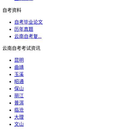
自考资料
自考毕业论文
历年真题
云南自考复...
云南自考考试资讯
昆明
曲靖
玉溪
昭通
保山
丽江
普洱
临沧
大理
文山