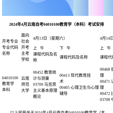
2024年4月云南自考04010100教育学（本科）考试安排
面向
4月13日（星期六）
4月1
开考专业
社会
专业代码
开考
上 午
下 午
上 午
名称
主考
课程代码及名
课程代码及名称
课程代
学校
称
00468
00452 教育统
00413 现代教育技
04010100
云南
计与测量
术
00471
教育学
师范
03709 马克思
00465 心理卫生与心理
本科
大学
主义基本原理
辅导
0047
概论
0370
以上就是关于2024年4月云南自考04010100教育学（本