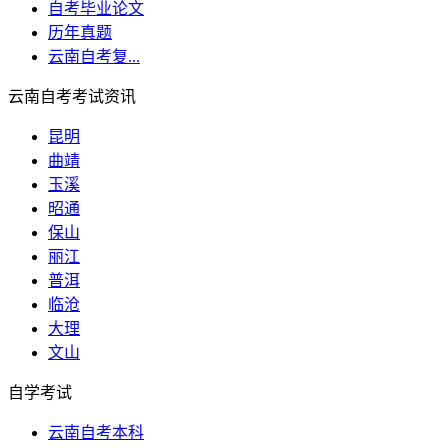
自考毕业论文
历年真题
云南自考复...
云南自考考试资讯
昆明
曲靖
玉溪
昭通
保山
丽江
普洱
临沧
大理
文山
自学考试
云南自考本科