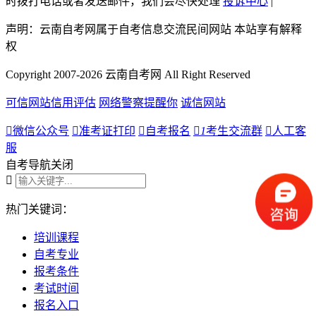
时拨打电话或者发送邮件，我们会尽快处理
投诉中心
|
声明：云南自考网属于自考信息交流民间网站 本站享有解释
权
Copyright 2007-2026 云南自考网 All Right Reserved
可信网站信用评估
网络警察提醒你
诚信网站

微信公众号

准考证打印

自考报名

1
考生交流群

人工客
服
自考导航
关闭

热门关键词：
培训课程
自考专业
报考条件
考试时间
报名入口