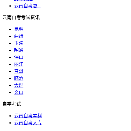
云南自考复...
云南自考考试资讯
昆明
曲靖
玉溪
昭通
保山
丽江
普洱
临沧
大理
文山
自学考试
云南自考本科
云南自考大专