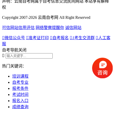
声明：云南自考网属于自考信息交流民间网站 本站享有解释
权
Copyright 2007-2026 云南自考网 All Right Reserved
可信网站信用评估
网络警察提醒你
诚信网站

微信公众号

准考证打印

自考报名

1
考生交流群

人工客
服
自考导航
关闭

热门关键词：
培训课程
自考专业
报考条件
考试时间
报名入口
成绩查询