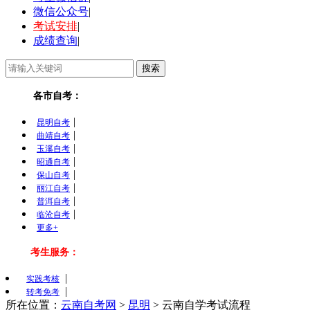
微信公众号
|
考试安排
|
成绩查询
|
各市自考：
|
昆明自考
|
曲靖自考
|
玉溪自考
|
昭通自考
|
保山自考
|
丽江自考
|
普洱自考
|
临沧自考
更多+
考生服务：
|
实践考核
|
转考免考
所在位置：
云南自考网
>
昆明
>
云南自学考试流程