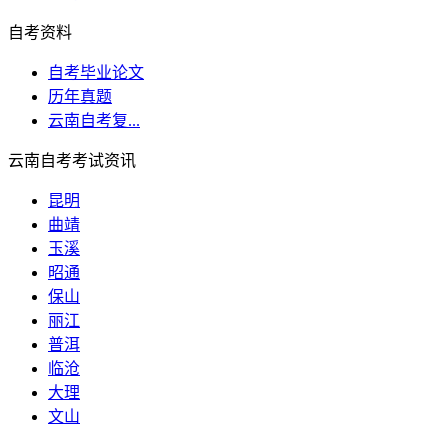
自考资料
自考毕业论文
历年真题
云南自考复...
云南自考考试资讯
昆明
曲靖
玉溪
昭通
保山
丽江
普洱
临沧
大理
文山